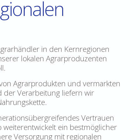
egionalen
Agrarhändler in den Kernregionen
serer lokalen Agrarproduzenten
l.
 von Agrarprodukten und vermarkten
 der Verarbeitung liefern wir
 Nahrungskette.
enerationsübergreifendes Vertrauen
 weiterentwickelt ein bestmöglicher
here Versorgung mit regionalen